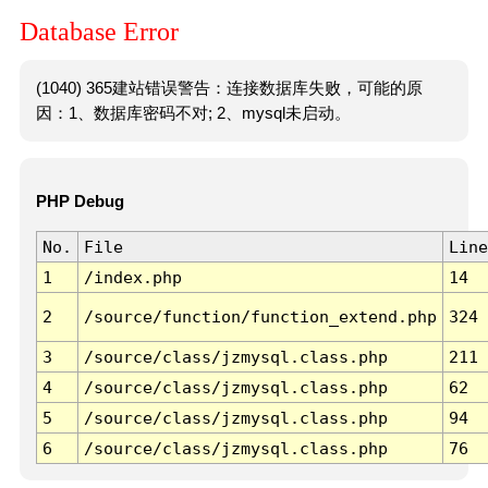
Database Error
(1040) 365建站错误警告：连接数据库失败，可能的原
因：1、数据库密码不对; 2、mysql未启动。
PHP Debug
No.
File
Line
1
/index.php
14
2
/source/function/function_extend.php
324
3
/source/class/jzmysql.class.php
211
4
/source/class/jzmysql.class.php
62
5
/source/class/jzmysql.class.php
94
6
/source/class/jzmysql.class.php
76