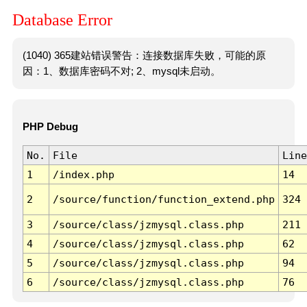
Database Error
(1040) 365建站错误警告：连接数据库失败，可能的原
因：1、数据库密码不对; 2、mysql未启动。
PHP Debug
No.
File
Line
1
/index.php
14
2
/source/function/function_extend.php
324
3
/source/class/jzmysql.class.php
211
4
/source/class/jzmysql.class.php
62
5
/source/class/jzmysql.class.php
94
6
/source/class/jzmysql.class.php
76