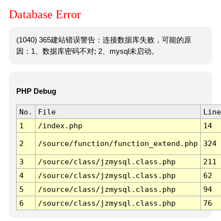
Database Error
(1040) 365建站错误警告：连接数据库失败，可能的原
因：1、数据库密码不对; 2、mysql未启动。
PHP Debug
No.
File
Line
1
/index.php
14
2
/source/function/function_extend.php
324
3
/source/class/jzmysql.class.php
211
4
/source/class/jzmysql.class.php
62
5
/source/class/jzmysql.class.php
94
6
/source/class/jzmysql.class.php
76