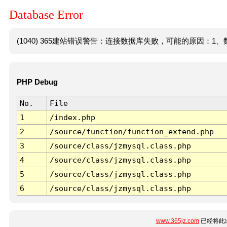
Database Error
(1040) 365建站错误警告：连接数据库失败，可能的原因：1、数
PHP Debug
No.
File
1
/index.php
2
/source/function/function_extend.php
3
/source/class/jzmysql.class.php
4
/source/class/jzmysql.class.php
5
/source/class/jzmysql.class.php
6
/source/class/jzmysql.class.php
www.365jz.com
已经将此