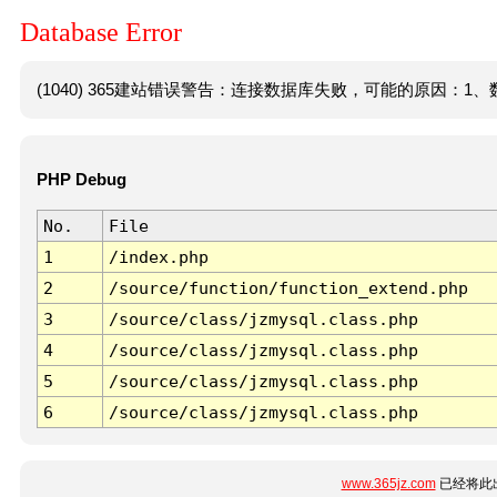
Database Error
(1040) 365建站错误警告：连接数据库失败，可能的原因：1、数
PHP Debug
No.
File
1
/index.php
2
/source/function/function_extend.php
3
/source/class/jzmysql.class.php
4
/source/class/jzmysql.class.php
5
/source/class/jzmysql.class.php
6
/source/class/jzmysql.class.php
www.365jz.com
已经将此