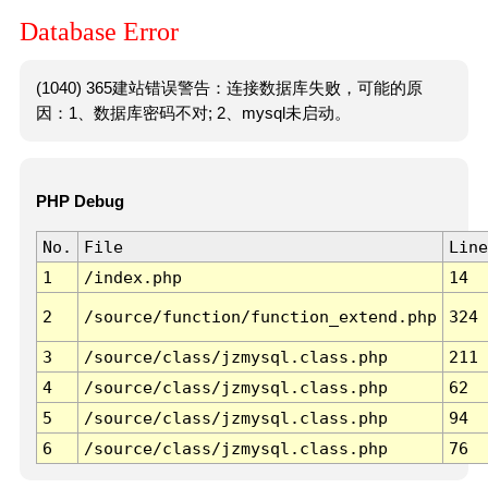
Database Error
(1040) 365建站错误警告：连接数据库失败，可能的原
因：1、数据库密码不对; 2、mysql未启动。
PHP Debug
No.
File
Line
1
/index.php
14
2
/source/function/function_extend.php
324
3
/source/class/jzmysql.class.php
211
4
/source/class/jzmysql.class.php
62
5
/source/class/jzmysql.class.php
94
6
/source/class/jzmysql.class.php
76