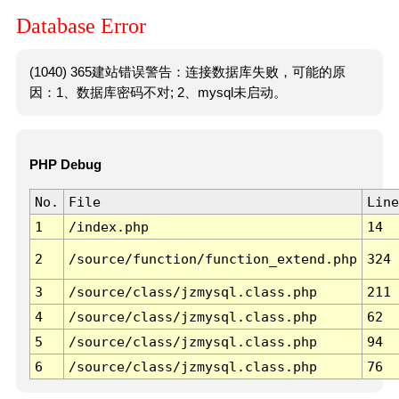
Database Error
(1040) 365建站错误警告：连接数据库失败，可能的原
因：1、数据库密码不对; 2、mysql未启动。
PHP Debug
No.
File
Line
1
/index.php
14
2
/source/function/function_extend.php
324
3
/source/class/jzmysql.class.php
211
4
/source/class/jzmysql.class.php
62
5
/source/class/jzmysql.class.php
94
6
/source/class/jzmysql.class.php
76