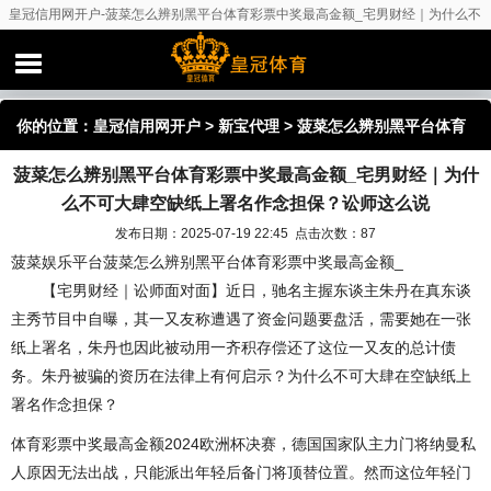
皇冠信用网开户-菠菜怎么辨别黑平台体育彩票中奖最高金额_宅男财经｜为什么不
可大肆空缺纸上署名作念担保？讼师这么说
你的位置：
皇冠信用网开户
>
新宝代理
> 菠菜怎么辨别黑平台体育
菠菜怎么辨别黑平台体育彩票中奖最高金额_宅男财经｜为什
彩票中奖最高金额_宅男财经｜为什么不可大肆空缺纸上署名作念担
么不可大肆空缺纸上署名作念担保？讼师这么说
保？讼师这么说
发布日期：2025-07-19 22:45 点击次数：87
菠菜娱乐平台菠菜怎么辨别黑平台体育彩票中奖最高金额_
【宅男财经｜讼师面对面】近日，驰名主握东谈主朱丹在真东谈
主秀节目中自曝，其一又友称遭遇了资金问题要盘活，需要她在一张
纸上署名，朱丹也因此被动用一齐积存偿还了这位一又友的总计债
务。朱丹被骗的资历在法律上有何启示？为什么不可大肆在空缺纸上
署名作念担保？
体育彩票中奖最高金额2024欧洲杯决赛，德国国家队主力门将纳曼私
人原因无法出战，只能派出年轻后备门将顶替位置。然而这位年轻门