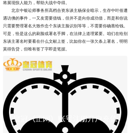
将展现惊人能力，帮助大战中夺得。
北京中银讼师事务所高档合资东谈主杨保全暗示，生存中叶俗遭
遇访佛的事件，一又友需要借钱，但并不是向你成功借，而是和你说
只需要赞理署名大致作念个东谈主脸识别等等，不需要你确凿给钱。
可是，恰是这么的刷脸或署名手脚，在法律上道理紧要。咱们在给别
东谈主署名时要看在什么文献上签，比如你在一张欠条上署名，明明
莫得告贷，但唯有签了字即是笔据。