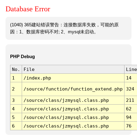
Database Error
(1040) 365建站错误警告：连接数据库失败，可能的原
因：1、数据库密码不对; 2、mysql未启动。
PHP Debug
No.
File
Line
1
/index.php
14
2
/source/function/function_extend.php
324
3
/source/class/jzmysql.class.php
211
4
/source/class/jzmysql.class.php
62
5
/source/class/jzmysql.class.php
94
6
/source/class/jzmysql.class.php
76