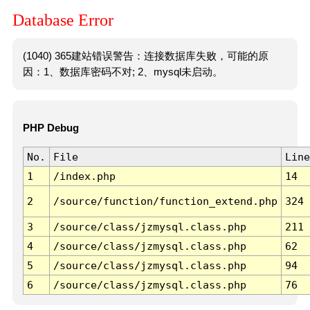
Database Error
(1040) 365建站错误警告：连接数据库失败，可能的原
因：1、数据库密码不对; 2、mysql未启动。
PHP Debug
No.
File
Line
1
/index.php
14
2
/source/function/function_extend.php
324
3
/source/class/jzmysql.class.php
211
4
/source/class/jzmysql.class.php
62
5
/source/class/jzmysql.class.php
94
6
/source/class/jzmysql.class.php
76