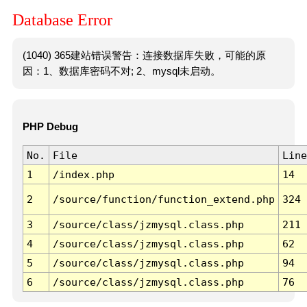
Database Error
(1040) 365建站错误警告：连接数据库失败，可能的原
因：1、数据库密码不对; 2、mysql未启动。
PHP Debug
No.
File
Line
1
/index.php
14
2
/source/function/function_extend.php
324
3
/source/class/jzmysql.class.php
211
4
/source/class/jzmysql.class.php
62
5
/source/class/jzmysql.class.php
94
6
/source/class/jzmysql.class.php
76