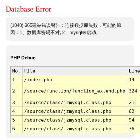
Database Error
(1040) 365建站错误警告：连接数据库失败，可能的原
因：1、数据库密码不对; 2、mysql未启动。
PHP Debug
No.
File
Line
1
/index.php
14
2
/source/function/function_extend.php
324
3
/source/class/jzmysql.class.php
211
4
/source/class/jzmysql.class.php
62
5
/source/class/jzmysql.class.php
94
6
/source/class/jzmysql.class.php
76