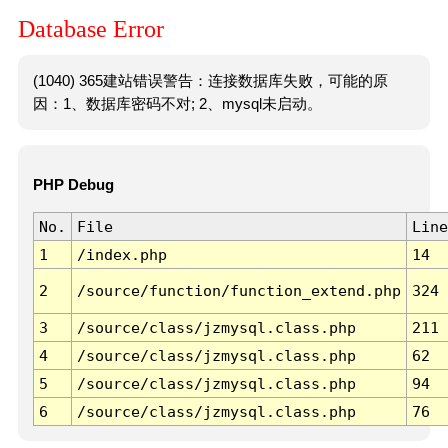
Database Error
(1040) 365建站错误警告：连接数据库失败，可能的原
因：1、数据库密码不对; 2、mysql未启动。
PHP Debug
No.
File
Line
1
/index.php
14
2
/source/function/function_extend.php
324
3
/source/class/jzmysql.class.php
211
4
/source/class/jzmysql.class.php
62
5
/source/class/jzmysql.class.php
94
6
/source/class/jzmysql.class.php
76