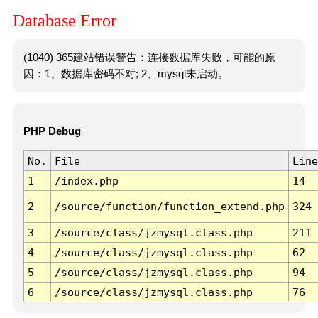
Database Error
(1040) 365建站错误警告：连接数据库失败，可能的原
因：1、数据库密码不对; 2、mysql未启动。
PHP Debug
No.
File
Line
1
/index.php
14
2
/source/function/function_extend.php
324
3
/source/class/jzmysql.class.php
211
4
/source/class/jzmysql.class.php
62
5
/source/class/jzmysql.class.php
94
6
/source/class/jzmysql.class.php
76