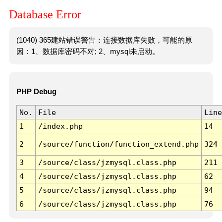
Database Error
(1040) 365建站错误警告：连接数据库失败，可能的原
因：1、数据库密码不对; 2、mysql未启动。
PHP Debug
No.
File
Line
1
/index.php
14
2
/source/function/function_extend.php
324
3
/source/class/jzmysql.class.php
211
4
/source/class/jzmysql.class.php
62
5
/source/class/jzmysql.class.php
94
6
/source/class/jzmysql.class.php
76