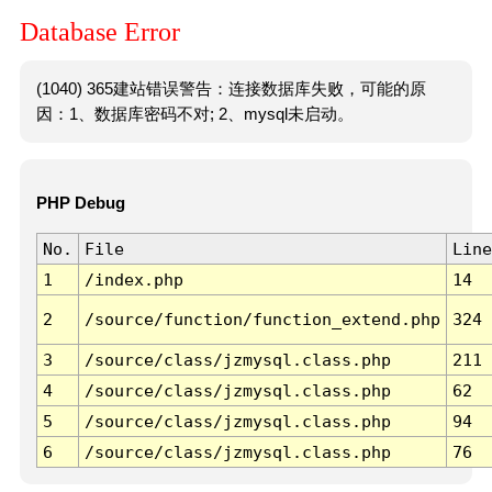
Database Error
(1040) 365建站错误警告：连接数据库失败，可能的原
因：1、数据库密码不对; 2、mysql未启动。
PHP Debug
No.
File
Line
1
/index.php
14
2
/source/function/function_extend.php
324
3
/source/class/jzmysql.class.php
211
4
/source/class/jzmysql.class.php
62
5
/source/class/jzmysql.class.php
94
6
/source/class/jzmysql.class.php
76