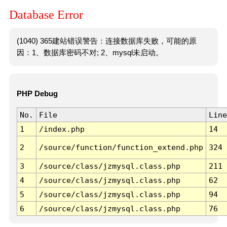
Database Error
(1040) 365建站错误警告：连接数据库失败，可能的原
因：1、数据库密码不对; 2、mysql未启动。
PHP Debug
No.
File
Line
1
/index.php
14
2
/source/function/function_extend.php
324
3
/source/class/jzmysql.class.php
211
4
/source/class/jzmysql.class.php
62
5
/source/class/jzmysql.class.php
94
6
/source/class/jzmysql.class.php
76