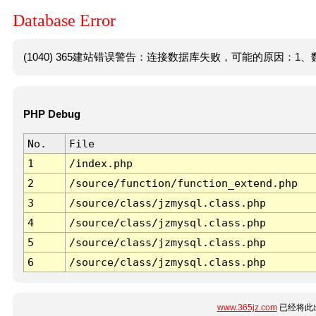
Database Error
(1040) 365建站错误警告：连接数据库失败，可能的原因：1、数
PHP Debug
No.
File
1
/index.php
2
/source/function/function_extend.php
3
/source/class/jzmysql.class.php
4
/source/class/jzmysql.class.php
5
/source/class/jzmysql.class.php
6
/source/class/jzmysql.class.php
www.365jz.com
已经将此