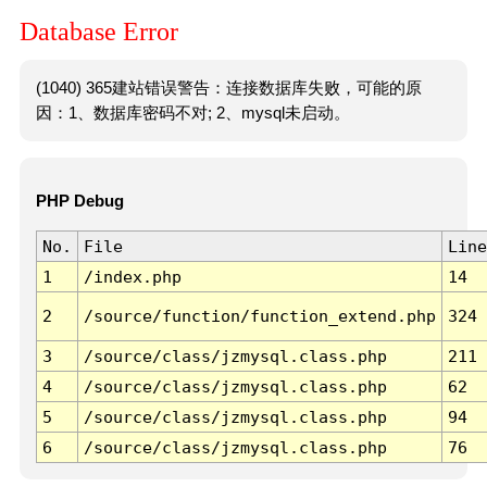
Database Error
(1040) 365建站错误警告：连接数据库失败，可能的原
因：1、数据库密码不对; 2、mysql未启动。
PHP Debug
No.
File
Line
1
/index.php
14
2
/source/function/function_extend.php
324
3
/source/class/jzmysql.class.php
211
4
/source/class/jzmysql.class.php
62
5
/source/class/jzmysql.class.php
94
6
/source/class/jzmysql.class.php
76