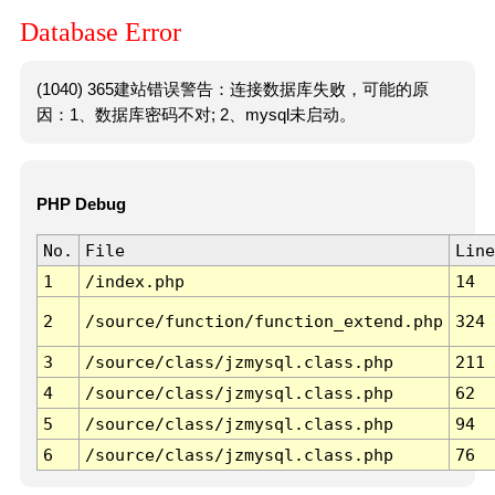
Database Error
(1040) 365建站错误警告：连接数据库失败，可能的原
因：1、数据库密码不对; 2、mysql未启动。
PHP Debug
No.
File
Line
1
/index.php
14
2
/source/function/function_extend.php
324
3
/source/class/jzmysql.class.php
211
4
/source/class/jzmysql.class.php
62
5
/source/class/jzmysql.class.php
94
6
/source/class/jzmysql.class.php
76