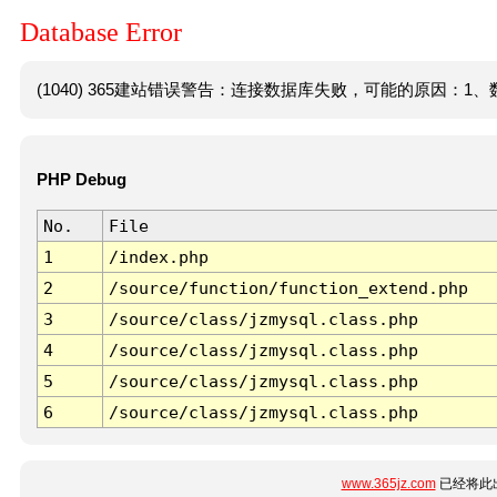
Database Error
(1040) 365建站错误警告：连接数据库失败，可能的原因：1、数
PHP Debug
No.
File
1
/index.php
2
/source/function/function_extend.php
3
/source/class/jzmysql.class.php
4
/source/class/jzmysql.class.php
5
/source/class/jzmysql.class.php
6
/source/class/jzmysql.class.php
www.365jz.com
已经将此