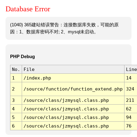
Database Error
(1040) 365建站错误警告：连接数据库失败，可能的原
因：1、数据库密码不对; 2、mysql未启动。
PHP Debug
No.
File
Line
1
/index.php
14
2
/source/function/function_extend.php
324
3
/source/class/jzmysql.class.php
211
4
/source/class/jzmysql.class.php
62
5
/source/class/jzmysql.class.php
94
6
/source/class/jzmysql.class.php
76