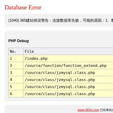
Database Error
(1040) 365建站错误警告：连接数据库失败，可能的原因：1、数
PHP Debug
No.
File
1
/index.php
2
/source/function/function_extend.php
3
/source/class/jzmysql.class.php
4
/source/class/jzmysql.class.php
5
/source/class/jzmysql.class.php
6
/source/class/jzmysql.class.php
www.365jz.com
已经将此